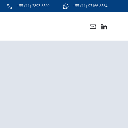
+55 (11)
2893.3529
+55 (11)
97166.8534