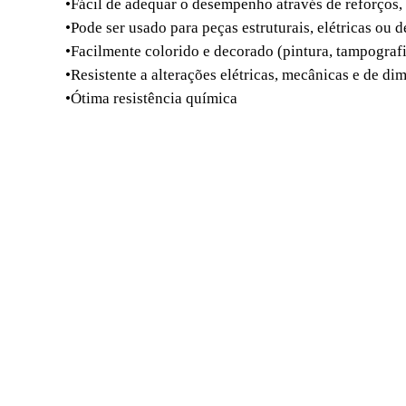
•Fácil de adequar o desempenho através de reforços, 
•Pode ser usado para peças estruturais, elétricas ou 
•Facilmente colorido e decorado (pintura, tampografi
•Resistente a alterações elétricas, mecânicas e de d
•Ótima resistência química
Principais aplicações:
Conectores elétricos, módulos de comando, peças elét
Benefícios:
O PBT pode ser obtido tanto na forma natural quant
resistente a hidrólise, retardante a chama e baixo e
O PBT é especialmente adequado como um parceiro d
baixa absorção de umidade e poderosa propriedade 