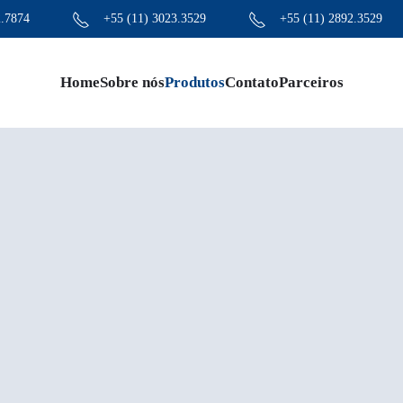
2.7874
+55 (11) 3023.3529
+55 (11) 2892.3529
Home
Sobre nós
Produtos
Contato
Parceiros