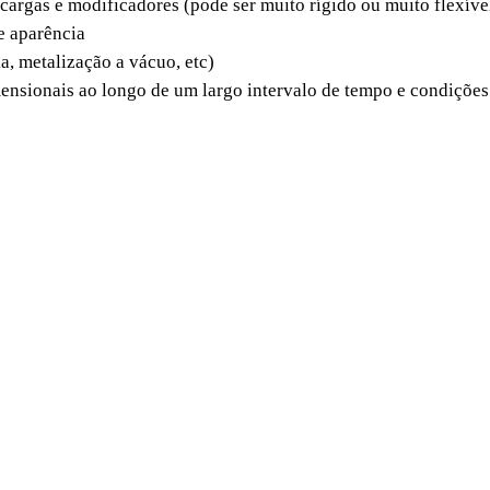
cargas e modificadores (pode ser muito rígido ou muito flexíve
de aparência
a, metalização a vácuo, etc)
imensionais ao longo de um largo intervalo de tempo e condiçõe
ricas para corrente alternada ou contínua, manípulos e alças de
o com aditivos que melhoram suas propriedades, como reforçad
mpenamento.
o POM em aplicações onde peça e conta-peça sofrem atrito en
de isolamento