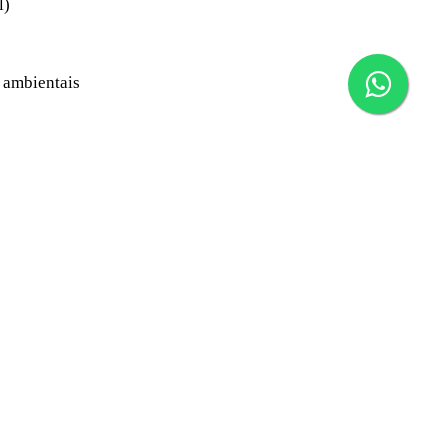
l)
s ambientais
 fogão, entre outros.
os com fibra de vidro, alta resistência ao impacto,
tre si. Possui excelente estabilidade dimensional,